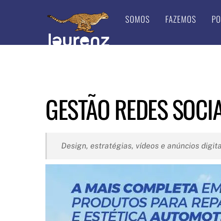
Skip
SOMOS
FAZEMOS
PO
to
content
GESTÃO REDES SOCIA
Design, estratégias, vídeos e anúncios digita