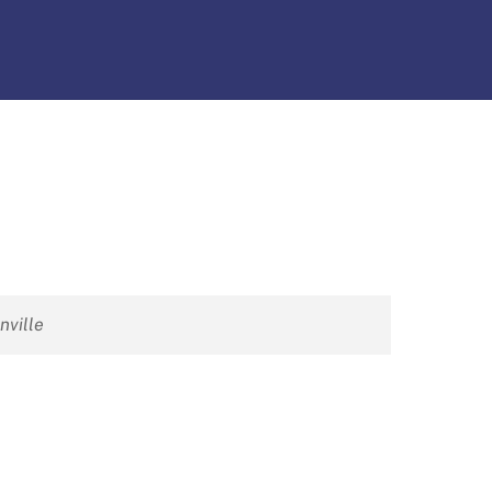
be
nville