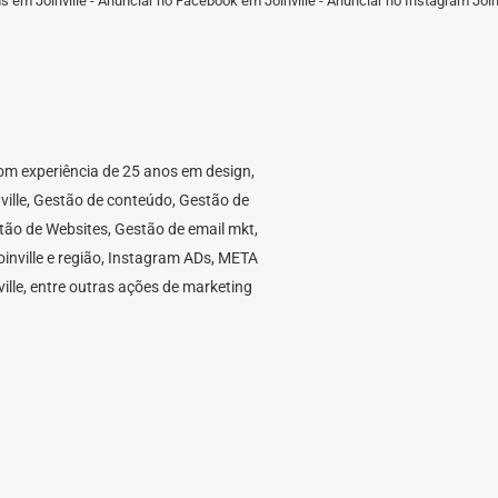
 em Joinville - Anunciar no Facebook em Joinville - Anunciar no Instagram Joinv
 com experiência de 25 anos em design,
nville, Gestão de conteúdo, Gestão de
stão de Websites, Gestão de email mkt,
nville e região, Instagram ADs, META
ille, entre outras ações de marketing