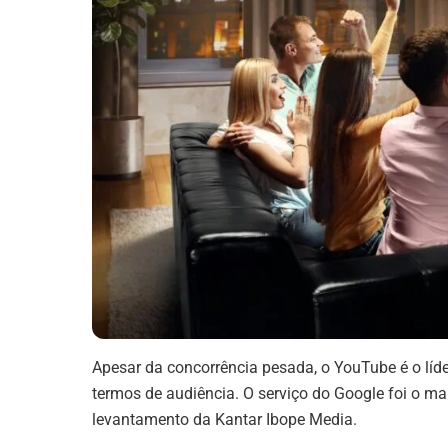
Apesar da concorrência pesada, o YouTube é o líde
termos de audiência. O serviço do Google foi o m
levantamento da Kantar Ibope Media.