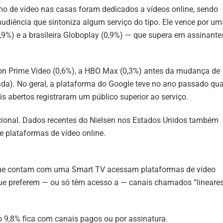
 de vídeo nas casas foram dedicados a vídeos online, sendo
udiência que sintoniza algum serviço do tipo. Ele vence por um
3,9%) e a brasileira Globoplay (0,9%) — que supera em assinante
on Prime Video (0,6%), a HBO Max (0,3%) antes da mudança de
da). No geral, a plataforma do Google teve no ano passado qu
s abertos registraram um público superior ao serviço.
cional. Dados recentes do Nielsen nos Estados Unidos também
e plataformas de vídeo online.
que contam com uma Smart TV acessam plataformas de vídeo
e preferem — ou só têm acesso a — canais chamados “lineares
o 9,8% fica com canais pagos ou por assinatura.